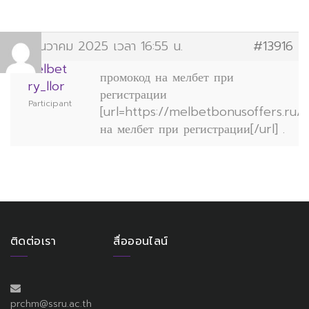
วิทยาลัยการจัดการอุตสาหกรรมบริการ
17 ธันวาคม 2025 เวลา 16:55 น.
#13916
มหาวิทยาลัยราชภัฏสวนสุนันทา
melbet
промокод на мелбет при
ry_llor
регистрации
Participant
[url=https://melbetbonusoffers.ru/]
на мелбет при регистрации[/url] .
ติดต่อเรา
สื่อออนไลน์
prchm@ssru.ac.th