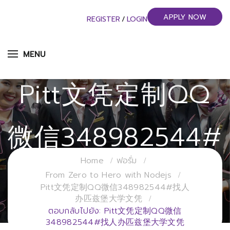
APPLY NOW
REGISTER
/
LOGIN
ตอบกลับไปยัง:
MENU
Pitt文凭定制QQ
微信348982544#
Home
ฟอรั่ม
找人办匹兹堡大学
From Zero to Hero with Nodejs
Pitt文凭定制QQ微信348982544#找人
办匹兹堡大学文凭
文凭
ตอบกลับไปยัง: Pitt文凭定制QQ微信
348982544#找人办匹兹堡大学文凭