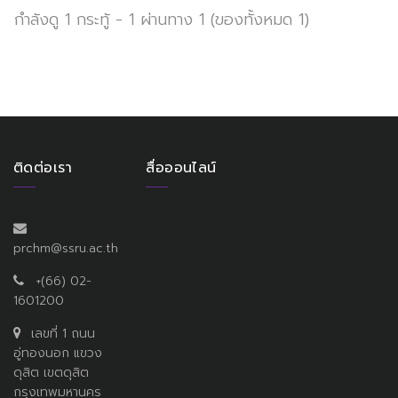
กำลังดู 1 กระทู้ - 1 ผ่านทาง 1 (ของทั้งหมด 1)
ติดต่อเรา
สื่อออนไลน์
prchm@ssru.ac.th
+(66) 02-
1601200
เลขที่ 1 ถนน
อู่ทองนอก แขวง
ดุสิต เขตดุสิต
กรุงเทพมหานคร