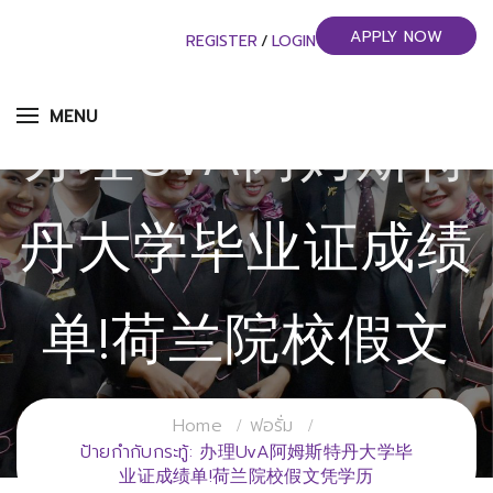
APPLY NOW
REGISTER
/
LOGIN
MENU
办理UvA阿姆斯特
丹大学毕业证成绩
单!荷兰院校假文
凭学历
Home
ฟอรั่ม
ป้ายกำกับกระทู้: 办理UvA阿姆斯特丹大学毕
业证成绩单!荷兰院校假文凭学历
วิทยาลัยการจัดการอุตสาหกรรมบริการ