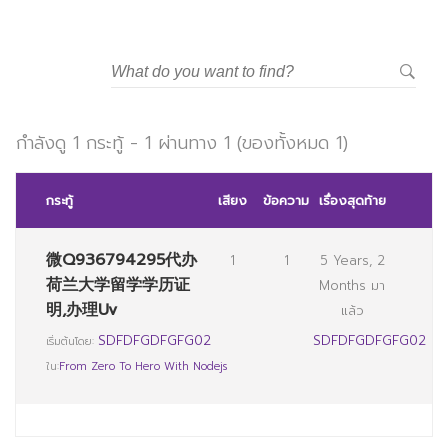
มหาวิทยาลัยราชภัฏสวนสุนันทา
กำลังดู 1 กระทู้ - 1 ผ่านทาง 1 (ของทั้งหมด 1)
กระทู้
เสียง
ข้อความ
เรื่องสุดท้าย
微Q936794295代办
1
1
5 Years, 2
荷兰大学留学学历证
Months มา
明,办理Uv
แล้ว
SDFDFGDFGFG02
SDFDFGDFGFG02
เริ่มต้นโดย:
ใน:
From Zero To Hero With Nodejs