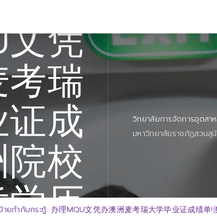
U文凭
麦考瑞
业证成
วิทยาลัยการจัดการอุตสา
มหาวิทยาลัยราชภัฏสวนสุน
洲院校
凭学历
ป้ายกำกับกระทู้: 办理MQU文凭办澳洲麦考瑞大学毕业证成