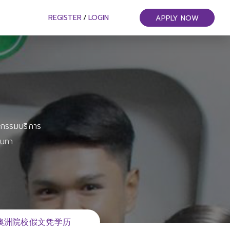
REGISTER
/
LOGIN
APPLY NOW
หกรรมบริการ
ันทา
绩单!澳洲院校假文凭学历