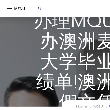
MENU
办理MQ
办澳洲
大学毕
绩单!澳
假文
Home
ฟอรั่ม