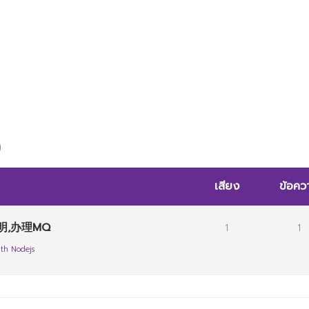
)
เสียง
ข้อคว
明,办理MQ
1
1
th Nodejs