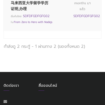
马来西亚大学留学学历
months มา
证明,办理
แล้ว
SDFDFGDFGFG02
SDFDFGDFGFG02
เริ่มต้นโดย:
ใน:
From Zero to Hero with Nodejs
กำลังดู 2 กระทู้ - 1 ผ่านทาง 2 (ของทั้งหมด 2)
ติดต่อเรา
สื่อออนไลน์