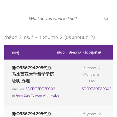
มหาวิทยาลัยราชภัฏสวนสุนันทา
กำลังดู 2 กระทู้ - 1 ผ่านทาง 2 (ของทั้งหมด 2)
กระทู้
เสียง
ข้อความ
เรื่องสุดท้าย
微Q936794295代办
1
1
5 Years, 2
马来西亚大学留学学历
Months มา
证明,办理
แล้ว
SDFDFGDFGFG02
SDFDFGDFGFG02
เริ่มต้นโดย:
ใน:
From Zero To Hero With Nodejs
微Q936794295代办
1
1
5 years, 2