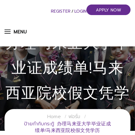
APPLY NOW
REGISTER
/
LOGIN
MENU
办理马来亚大学毕
业证成绩单!马来
西亚院校假文凭学
历
Home
ฟอรั่ม
ป้ายกำกับกระทู้: 办理马来亚大学毕业证成
绩单!马来西亚院校假文凭学历
วิทยาลัยการจัดการอุตสาหกรรมบริการ