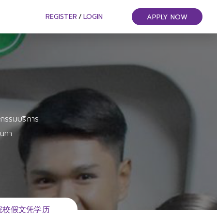
REGISTER
/
LOGIN
APPLY NOW
หกรรมบริการ
ันทา
班牙院校假文凭学历