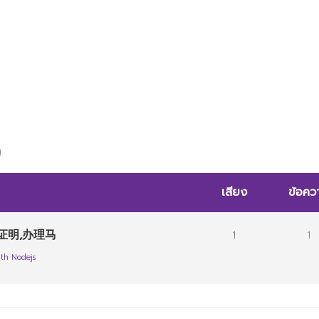
)
เสียง
ข้อคว
证明,办理马
1
1
th Nodejs