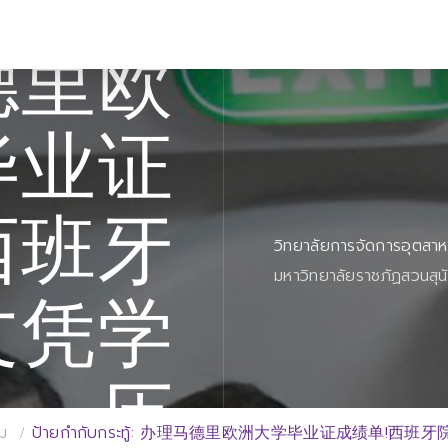
德里欧
毕业证
西班牙
วิทยาลัยการจัดการอุตสา
มหาวิทยาลัยราชภัฏสวนสุน
文凭学
历
่ม
ป้ายกำกับกระทู้: 办理马德里欧洲大学毕业证成绩单!西