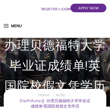
APPLY NOW
REGISTER
/
LOGIN
MENU
办理贝德福特大学
毕业证成绩单!英
国院校假文凭学历
Home
ฟอรั่ม
วิทยาลัยการจัดการอุตสาหกรรมบริการ
ป้ายกำกับกระทู้: 办理贝德福特大学毕业证
成绩单!英国院校假文凭学历
มหาวิทยาลัยราชภัฏสวนสุนันทา