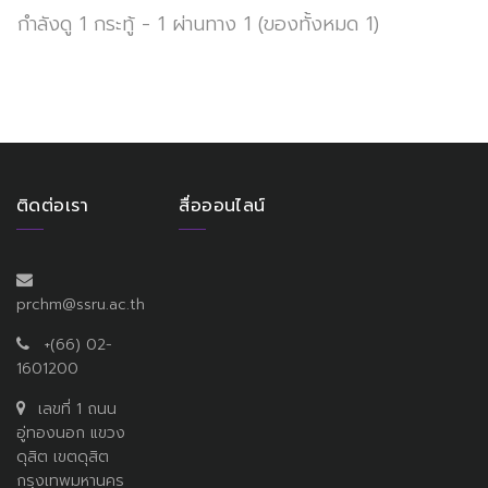
กำลังดู 1 กระทู้ - 1 ผ่านทาง 1 (ของทั้งหมด 1)
ติดต่อเรา
สื่อออนไลน์
prchm@ssru.ac.th
+(66) 02-
1601200
เลขที่ 1 ถนน
อู่ทองนอก แขวง
ดุสิต เขตดุสิต
กรุงเทพมหานคร