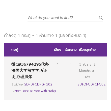
มหาวิทยาลัยราชภัฏสวนสุนันทา
กำลังดู 1 กระทู้ - 1 ผ่านทาง 1 (ของทั้งหมด 1)
กระทู้
เสียง
ข้อความ
เรื่องสุดท้าย
微Q936794295代办
1
1
5 Years, 2
法国大学留学学历证
Months มา
明,办理贝尔
แล้ว
SDFDFGDFGFG02
SDFDFGDFGFG02
เริ่มต้นโดย:
ใน:
From Zero To Hero With Nodejs