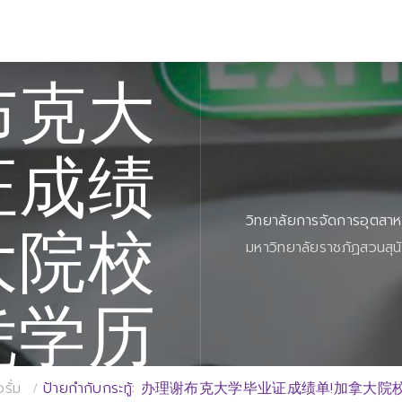
布克大
证成绩
วิทยาลัยการจัดการอุตสา
大院校
มหาวิทยาลัยราชภัฏสวนสุน
凭学历
รั่ม
ป้ายกำกับกระทู้: 办理谢布克大学毕业证成绩单!加拿