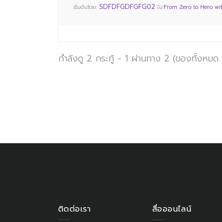
SDFDFGDFGFG02
เริ่มต้นโดย:
ใน:
From Zero to Hero wi
กำลังดู 2 กระทู้ - 1 ผ่านทาง 2 (ของทั้งหมด
ติดต่อเรา
สื่อออนไลน์