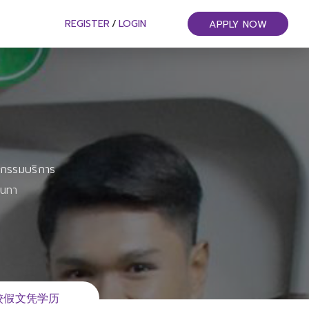
REGISTER
/
LOGIN
APPLY NOW
หกรรมบริการ
ันทา
大院校假文凭学历