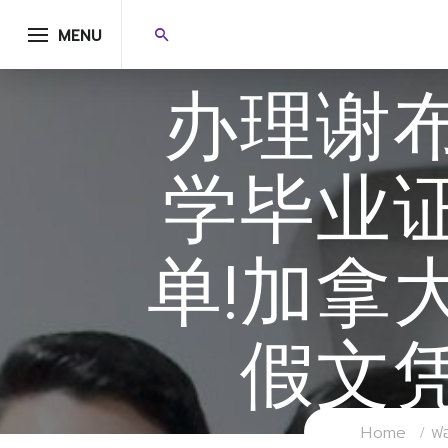
MENU
办理谢
学毕业
单!加拿
假文
Home
ฟอ