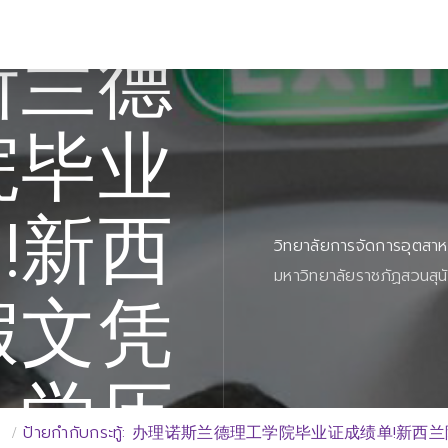
斯兰德
院毕业
!新西
วิทยาลัยการจัดการอุตสา
มหาวิทยาลัยราชภัฏสวนสุน
假文凭
学历
ป้ายกำกับกระทู้: 办理诺斯兰德理工学院毕业证成绩单!