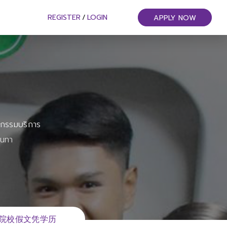
REGISTER
/
LOGIN
APPLY NOW
หกรรมบริการ
ันทา
新西兰院校假文凭学历