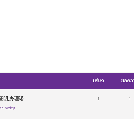
)
เสียง
ข้อคว
证明,办理诺
1
1
th Nodejs