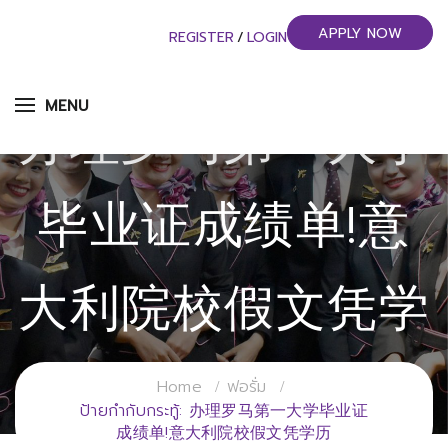
APPLY NOW
REGISTER
/
LOGIN
MENU
办理罗马第一大学
毕业证成绩单!意
大利院校假文凭学
历
Home
ฟอรั่ม
ป้ายกำกับกระทู้: 办理罗马第一大学毕业证
成绩单!意大利院校假文凭学历
วิทยาลัยการจัดการอุตสาหกรรมบริการ