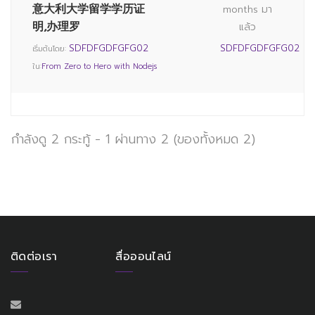
意大利大学留学学历证
months มา
明,办理罗
แล้ว
SDFDFGDFGFG02
SDFDFGDFGFG02
เริ่มต้นโดย:
ใน:
From Zero to Hero with Nodejs
กำลังดู 2 กระทู้ - 1 ผ่านทาง 2 (ของทั้งหมด 2)
ติดต่อเรา
สื่อออนไลน์