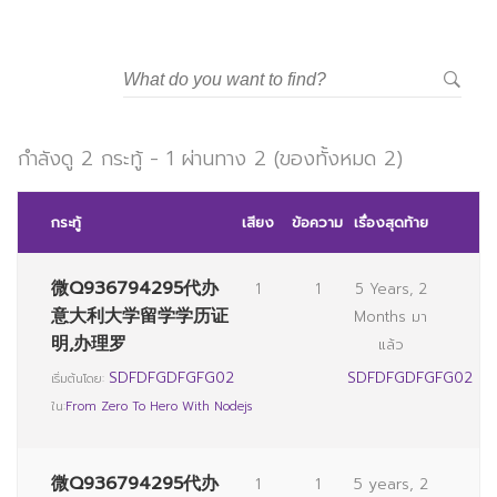
มหาวิทยาลัยราชภัฏสวนสุนันทา
กำลังดู 2 กระทู้ - 1 ผ่านทาง 2 (ของทั้งหมด 2)
กระทู้
เสียง
ข้อความ
เรื่องสุดท้าย
微Q936794295代办
1
1
5 Years, 2
意大利大学留学学历证
Months มา
明,办理罗
แล้ว
SDFDFGDFGFG02
SDFDFGDFGFG02
เริ่มต้นโดย:
ใน:
From Zero To Hero With Nodejs
微Q936794295代办
1
1
5 years, 2