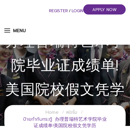
APPLY NOW
REGISTER
/
LOGIN
MENU
办理普瑞特艺术学
院毕业证成绩单!
美国院校假文凭学
历
Home
ฟอรั่ม
ป้ายกำกับกระทู้: 办理普瑞特艺术学院毕业
证成绩单!美国院校假文凭学历
วิทยาลัยการจัดการอุตสาหกรรมบริการ