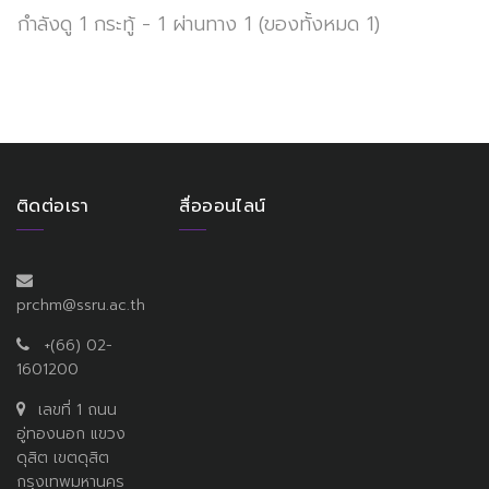
กำลังดู 1 กระทู้ - 1 ผ่านทาง 1 (ของทั้งหมด 1)
ติดต่อเรา
สื่อออนไลน์
prchm@ssru.ac.th
+(66) 02-
1601200
เลขที่ 1 ถนน
อู่ทองนอก แขวง
ดุสิต เขตดุสิต
กรุงเทพมหานคร