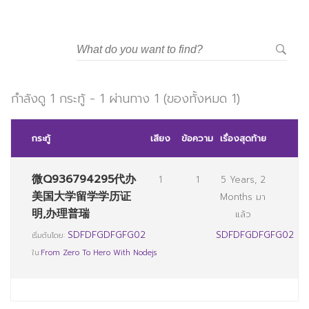
มหาวิทยาลัยราชภัฏสวนสุนันทา
กำลังดู 1 กระทู้ - 1 ผ่านทาง 1 (ของทั้งหมด 1)
กระทู้
เสียง
ข้อความ
เรื่องสุดท้าย
微Q936794295代办
1
1
5 Years, 2
美国大学留学学历证
Months มา
明,办理普瑞
แล้ว
SDFDFGDFGFG02
SDFDFGDFGFG02
เริ่มต้นโดย:
ใน:
From Zero To Hero With Nodejs