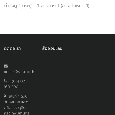
กำลังดู 1 กระทู้ - 1 ผ่านทาง 1 (ของทั้งหมด 1)
ติดต่อเรา
สื่อออนไลน์
prchm@ssru.ac.th
+(66) 02-
1601200
เลขที่ 1 ถนน
อู่ทองนอก แขวง
ดุสิต เขตดุสิต
กรุงเทพมหานคร