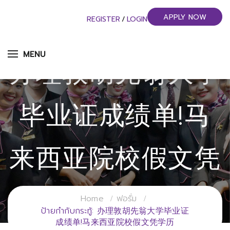
APPLY NOW
REGISTER
/
LOGIN
MENU
办理敦胡先翁大学
毕业证成绩单!马
来西亚院校假文凭
学历
Home
ฟอรั่ม
ป้ายกำกับกระทู้: 办理敦胡先翁大学毕业证
成绩单!马来西亚院校假文凭学历
วิทยาลัยการจัดการอุตสาหกรรมบริการ