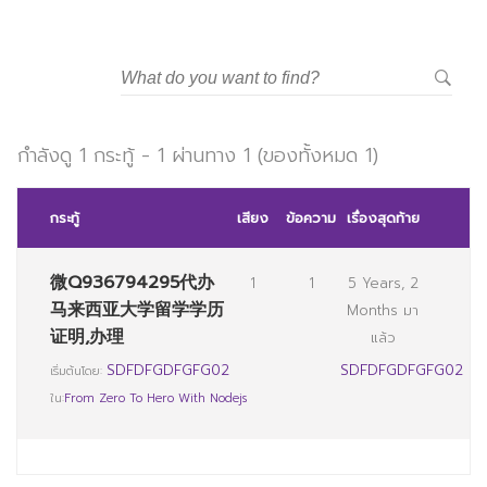
มหาวิทยาลัยราชภัฏสวนสุนันทา
กำลังดู 1 กระทู้ - 1 ผ่านทาง 1 (ของทั้งหมด 1)
กระทู้
เสียง
ข้อความ
เรื่องสุดท้าย
微Q936794295代办
1
1
5 Years, 2
马来西亚大学留学学历
Months มา
证明,办理
แล้ว
SDFDFGDFGFG02
SDFDFGDFGFG02
เริ่มต้นโดย:
ใน:
From Zero To Hero With Nodejs