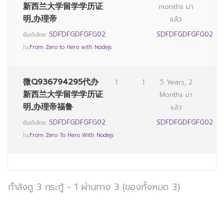
新西兰大学留学学历证
months มา
明,办理帝
แล้ว
SDFDFGDFGFG02
SDFDFGDFGFG02
เริ่มต้นโดย:
ใน:
From Zero to Hero with Nodejs
微Q936794295代办
1
1
5 Years, 2
新西兰大学留学学历证
Months มา
明,办理帝福鲁
แล้ว
SDFDFGDFGFG02
SDFDFGDFGFG02
เริ่มต้นโดย:
ใน:
From Zero To Hero With Nodejs
กำลังดู 3 กระทู้ - 1 ผ่านทาง 3 (ของทั้งหมด 3)