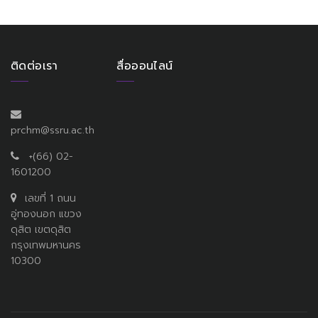
ติดต่อเรา
สื่อออนไลน์
prchm@ssru.ac.th
+(66) 02-
1601200
เลขที่ 1 ถนน
อู่ทองนอก แขวง
ดุสิต เขตดุสิต
กรุงเทพมหานคร
10300