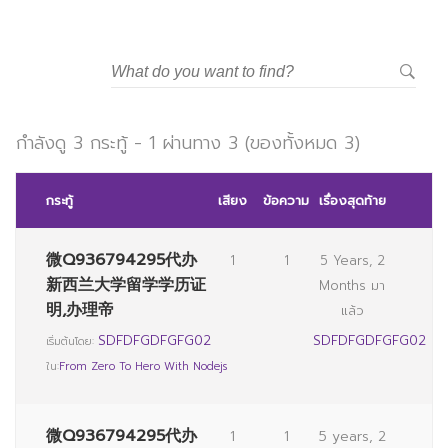
มหาวิทยาลัยราชภัฏสวนสุนันทา
กำลังดู 3 กระทู้ - 1 ผ่านทาง 3 (ของทั้งหมด 3)
กระทู้
เสียง
ข้อความ
เรื่องสุดท้าย
微Q936794295代办
1
1
5 Years, 2
新西兰大学留学学历证
Months มา
明,办理帝
แล้ว
SDFDFGDFGFG02
SDFDFGDFGFG02
เริ่มต้นโดย:
ใน:
From Zero To Hero With Nodejs
微Q936794295代办
1
1
5 years, 2