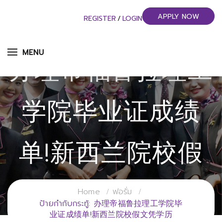
APPLY NOW
REGISTER
/
LOGIN
MENU
办理帝福鲁拉理工
学院毕业证成绩
单!新西兰院校假
文凭学历
Home
ฟอรั่ม
ป้ายกำกับกระทู้: 办理帝福鲁拉理工学院毕
业证成绩单!新西兰院校假文凭学历
วิทยาลัยการจัดการอุตสาหกรรมบริการ