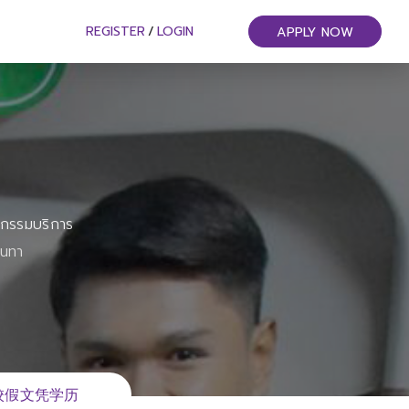
REGISTER
/
LOGIN
APPLY NOW
หกรรมบริการ
ันทา
国院校假文凭学历