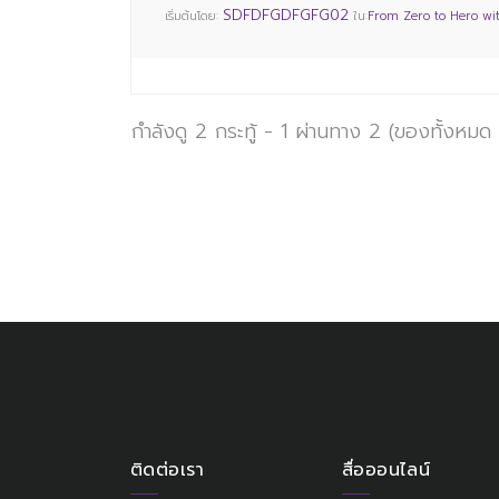
SDFDFGDFGFG02
เริ่มต้นโดย:
ใน:
From Zero to Hero wi
กำลังดู 2 กระทู้ - 1 ผ่านทาง 2 (ของทั้งหมด
ติดต่อเรา
สื่อออนไลน์