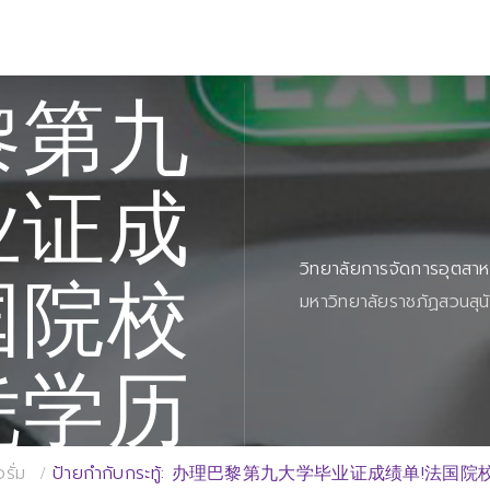
黎第九
业证成
วิทยาลัยการจัดการอุตสา
国院校
มหาวิทยาลัยราชภัฏสวนสุน
凭学历
รั่ม
ป้ายกำกับกระทู้: 办理巴黎第九大学毕业证成绩单!法