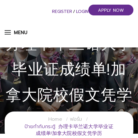
APPLY NOW
REGISTER
/
LOGIN
MENU
办理卡毕兰诺大学
毕业证成绩单!加
拿大院校假文凭学
历
Home
ฟอรั่ม
ป้ายกำกับกระทู้: 办理卡毕兰诺大学毕业证
成绩单!加拿大院校假文凭学历
วิทยาลัยการจัดการอุตสาหกรรมบริการ