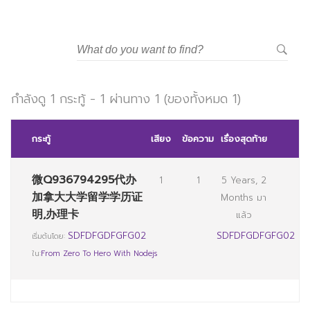
มหาวิทยาลัยราชภัฏสวนสุนันทา
กำลังดู 1 กระทู้ - 1 ผ่านทาง 1 (ของทั้งหมด 1)
กระทู้
เสียง
ข้อความ
เรื่องสุดท้าย
微Q936794295代办
1
1
5 Years, 2
加拿大大学留学学历证
Months มา
明,办理卡
แล้ว
SDFDFGDFGFG02
SDFDFGDFGFG02
เริ่มต้นโดย:
ใน:
From Zero To Hero With Nodejs