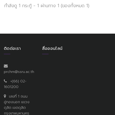
กำลังดู 1 กระทู้ - 1 ผ่านทาง 1 (ของทั้งหมด 1)
ติดต่อเรา
สื่อออนไลน์
prchm@ssru.ac.th
+(66) 02-
1601200
เลขที่ 1 ถนน
อู่ทองนอก แขวง
ดุสิต เขตดุสิต
กรุงเทพมหานคร