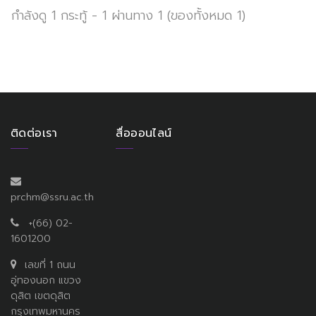
กำลังดู 1 กระทู้ - 1 ผ่านทาง 1 (ของทั้งหมด 1)
ติดต่อเรา
สื่อออนไลน์
prchm@ssru.ac.th
+(66) 02-
1601200
เลขที่ 1 ถนน
อู่ทองนอก แขวง
ดุสิต เขตดุสิต
กรุงเทพมหานคร