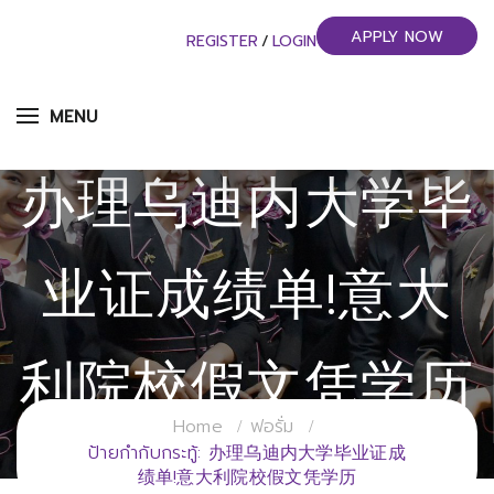
APPLY NOW
REGISTER
/
LOGIN
MENU
办理乌迪内大学毕
业证成绩单!意大
利院校假文凭学历
Home
ฟอรั่ม
วิทยาลัยการจัดการอุตสาหกรรมบริการ
ป้ายกำกับกระทู้: 办理乌迪内大学毕业证成
绩单!意大利院校假文凭学历
มหาวิทยาลัยราชภัฏสวนสุนันทา