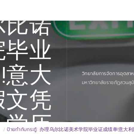
尔比诺
院毕业
!意大
วิทยาลัยการจัดการอุตสา
มหาวิทยาลัยราชภัฏสวนสุน
假文凭
学历
ป้ายกำกับกระทู้: 办理乌尔比诺美术学院毕业证成绩单!