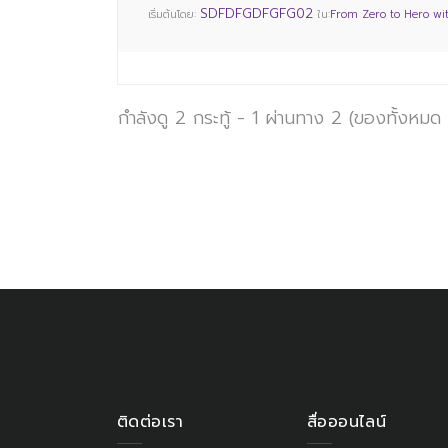
SDFDFGDFGFG02
เริ่มต้นโดย:
ใน:
From Zero to Hero wi
กำลังดู 2 กระทู้ - 1 ผ่านทาง 2 (ของทั้งหมด
ติดต่อเรา
สื่อออนไลน์