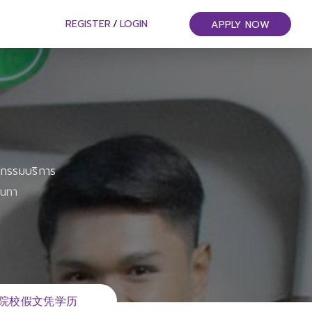
REGISTER
/
LOGIN
APPLY NOW
หกรรมบริการ
ันทา
意大利院校假文凭学历