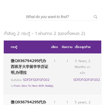
มหาวิทยาลัยราชภัฏสวนสุนันทา
กำลังดู 2 กระทู้ - 1 ผ่านทาง 2 (ของทั้งหมด 2)
กระทู้
เสียง
ข้อความ
เรื่องสุดท้าย
微Q936794295代办
1
1
5 Years, 2
西班牙大学留学学历证
Months มา
明,办理拉
แล้ว
SDFDFGDFGFG02
SDFDFGDFGFG02
เริ่มต้นโดย:
ใน:
From Zero To Hero With Nodejs
微Q936794295代办
1
1
5 years, 2