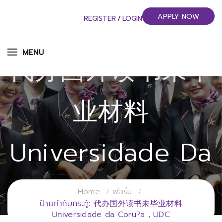
APPLY NOW
REGISTER
/
LOGIN
MENU
代办国外读书未毕
业材料
Universidade Da
Coru?a，UDC
Home
ฟอรั่ม
ป้ายกำกับกระทู้: 代办国外读书未毕业材料
Universidade da Coru?a，UDC
วิทยาลัยการจัดการอุตสาหกรรมบริการ