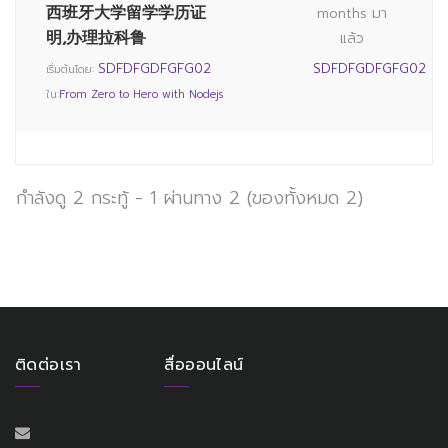
西班牙大学留学学历证
months มา
明,办理拉科鲁
แล้ว
SDFDFGDFGFG02
SDFDFGDFGFG02
เริ่มต้นโดย:
ใน:
From Zero to Hero with Nodejs
กำลังดู 2 กระทู้ - 1 ผ่านทาง 2 (ของทั้งหมด 2)
ติดต่อเรา
สื่อออนไลน์