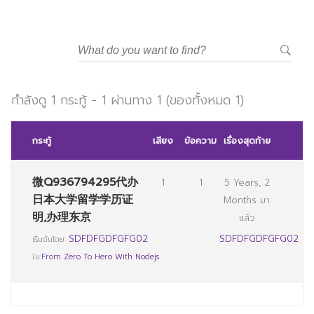
มหาวิทยาลัยราชภัฏสวนสุนันทา
กำลังดู 1 กระทู้ - 1 ผ่านทาง 1 (ของทั้งหมด 1)
กระทู้
เสียง
ข้อความ
เรื่องสุดท้าย
微Q936794295代办
1
1
5 Years, 2
日本大学留学学历证
Months มา
明,办理东京
แล้ว
SDFDFGDFGFG02
SDFDFGDFGFG02
เริ่มต้นโดย:
ใน:
From Zero To Hero With Nodejs