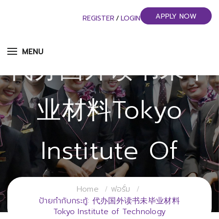
APPLY NOW
REGISTER
/
LOGIN
MENU
代办国外读书未毕
业材料Tokyo
Institute Of
Technology
Home
ฟอรั่ม
ป้ายกำกับกระทู้: 代办国外读书未毕业材料
Tokyo Institute of Technology
วิทยาลัยการจัดการอุตสาหกรรมบริการ