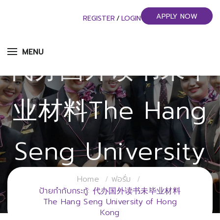
APPLY NOW
REGISTER
/
LOGIN
MENU
代办国外读书未毕
业材料The Hang
Seng University
Of Hong Kong
Home
ฟอรั่ม
ป้ายกำกับกระทู้: 代办国外读书未毕业材料
The Hang Seng University of Hong
Kong
วิทยาลัยการจัดการอุตสาหกรรมบริการ