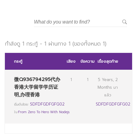
มหาวิทยาลัยราชภัฏสวนสุนันทา
กำลังดู 1 กระทู้ - 1 ผ่านทาง 1 (ของทั้งหมด 1)
กระทู้
เสียง
ข้อความ
เรื่องสุดท้าย
微Q936794295代办
1
1
5 Years, 2
香港大学留学学历证
Months มา
明,办理香港
แล้ว
SDFDFGDFGFG02
SDFDFGDFGFG02
เริ่มต้นโดย:
ใน:
From Zero To Hero With Nodejs