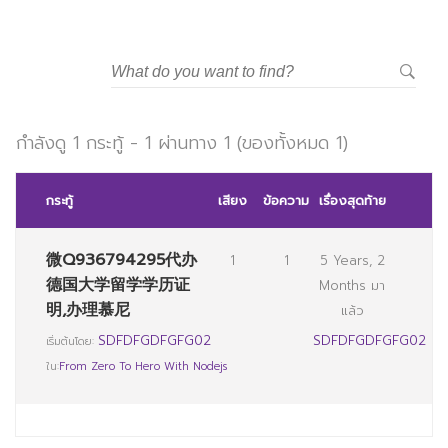
วิทยาลัยการจัดการอุตสาหกรรมบริการ
มหาวิทยาลัยราชภัฏสวนสุนันทา
กำลังดู 1 กระทู้ - 1 ผ่านทาง 1 (ของทั้งหมด 1)
กระทู้
เสียง
ข้อความ
เรื่องสุดท้าย
微Q936794295代办
1
1
5 Years, 2
德国大学留学学历证
Months มา
明,办理慕尼
แล้ว
SDFDFGDFGFG02
SDFDFGDFGFG02
เริ่มต้นโดย:
ใน:
From Zero To Hero With Nodejs