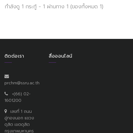
กำลังดู 1 กระทู้ - 1 ผ่านทาง 1 (ของทั้งหมด 1)
ติดต่อเรา
สื่อออนไลน์
prchm@ssru.ac.th
+(66) 02-
1601200
เลขที่ 1 ถนน
อู่ทองนอก แขวง
ดุสิต เขตดุสิต
กรุงเทพมหานคร