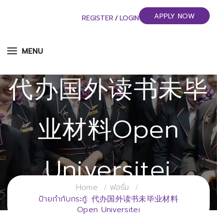
APPLY NOW
REGISTER
/
LOGIN
MENU
代办国外读书未毕
业材料Open
Universitei
Home
ฟอรั่ม
วิทยาลัยการจัดการอุตสาหกรรมบริการ
ป้ายกำกับกระทู้: 代办国外读书未毕业材料
Open Universitei
มหาวิทยาลัยราชภัฏสวนสุนันทา