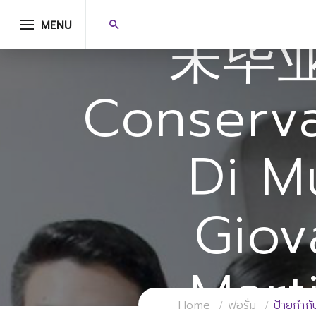
代办国
MENU
未毕
Conserva
Di M
Giov
Marti
Home
ฟอรั่ม
ป้ายกำ