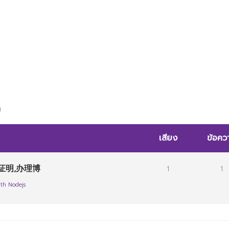
ogna
)
เสียง
ข้อคว
证明,办理博
1
1
th Nodejs