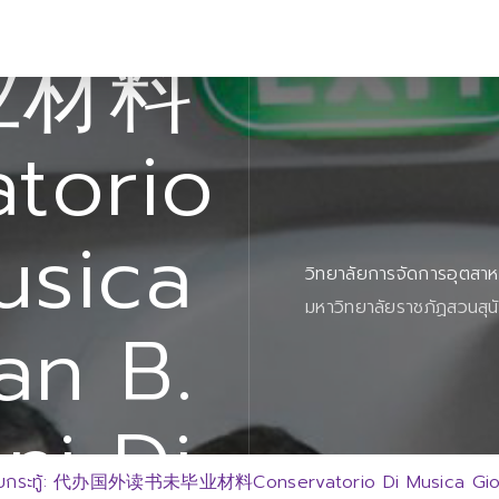
外读书
业材料
torio
usica
วิทยาลัยการจัดการอุตสา
มหาวิทยาลัยราชภัฏสวนสุน
an B.
ni Di
กับกระทู้: 代办国外读书未毕业材料Conservatorio Di Musica Giova