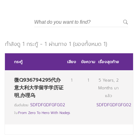
วิทยาลัยการจัดการอุตสาหกรรมบริการ
มหาวิทยาลัยราชภัฏสวนสุนันทา
กำลังดู 1 กระทู้ - 1 ผ่านทาง 1 (ของทั้งหมด 1)
กระทู้
เสียง
ข้อความ
เรื่องสุดท้าย
微Q936794295代办
1
1
5 Years, 2
意大利大学留学学历证
Months มา
明,办理乌
แล้ว
SDFDFGDFGFG02
SDFDFGDFGFG02
เริ่มต้นโดย:
ใน:
From Zero To Hero With Nodejs