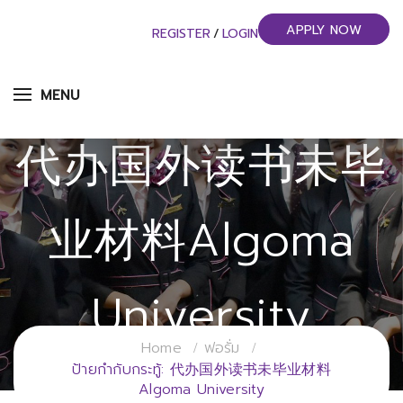
APPLY NOW
REGISTER
/
LOGIN
MENU
代办国外读书未毕
业材料Algoma
University
Home
ฟอรั่ม
วิทยาลัยการจัดการอุตสาหกรรมบริการ
ป้ายกำกับกระทู้: 代办国外读书未毕业材料
Algoma University
มหาวิทยาลัยราชภัฏสวนสุนันทา