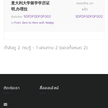
意大利大学留学学历证
months มา
明,办理拉
แล้ว
SDFDFGDFGFG02
SDFDFGDFGFG02
เริ่มต้นโดย:
ใน:
From Zero to Hero with Nodejs
กำลังดู 2 กระทู้ - 1 ผ่านทาง 2 (ของทั้งหมด 2)
ติดต่อเรา
สื่อออนไลน์