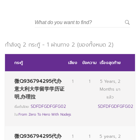
วิทยาลัยการจัดการอุตสาหกรรมบริการ
มหาวิทยาลัยราชภัฏสวนสุนันทา
กำลังดู 2 กระทู้ - 1 ผ่านทาง 2 (ของทั้งหมด 2)
กระทู้
เสียง
ข้อความ
เรื่องสุดท้าย
微Q936794295代办
1
1
5 Years, 2
意大利大学留学学历证
Months มา
明,办理拉
แล้ว
SDFDFGDFGFG02
SDFDFGDFGFG02
เริ่มต้นโดย:
ใน:
From Zero To Hero With Nodejs
微Q936794295代办
1
1
5 years, 2