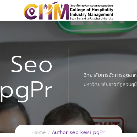
Seo
วิทยาลัยการจัดการอุตสา
_pgPr
มหาวิทยาลัยราชภัฏสวนสุน
Home
Author seo keisi_pgPr