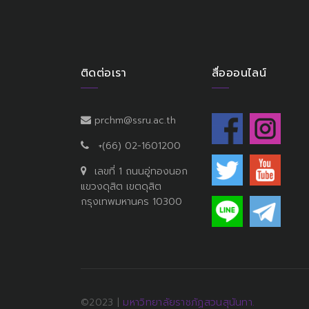
ติดต่อเรา
สื่อออนไลน์
prchm@ssru.ac.th
+(66) 02-1601200
เลขที่ 1 ถนนอู่ทองนอก
แขวงดุสิต เขตดุสิต
กรุงเทพมหานคร 10300
©2023 |
มหาวิทยาลัยราชภัฏสวนสุนันทา.