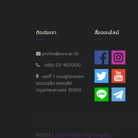
ติดต่อเรา
สื่อออนไลน์
prchm@ssru.ac.th
+(66) 02-1601200
เลขที่ 1 ถนนอู่ทองนอก
แขวงดุสิต เขตดุสิต
กรุงเทพมหานคร 10300
©2023 |
มหาวิทยาลัยราชภัฏสวนสุนันทา.