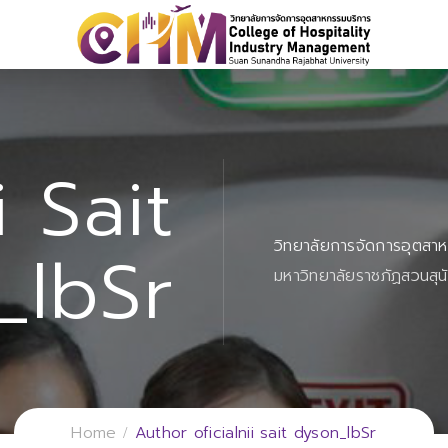
i Sait
วิทยาลัยการจัดการอุตสา
_lbSr
มหาวิทยาลัยราชภัฏสวนสุน
Home
Author oficialnii sait dyson_lbSr