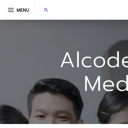
MENU
Alcod
Med