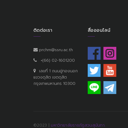
ติดต่อเรา
สื่อออนไลน์
prchm@ssru.ac.th
+(66) 02-1601200
เลขที่ 1 ถนนอู่ทองนอก
แขวงดุสิต เขตดุสิต
กรุงเทพมหานคร 10300
©2023 |
มหาวิทยาลัยราชภัฏสวนสุนันทา.