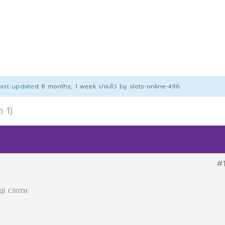
 last updated
8 months, 1 week มาแล้ว
by
slots-online-496
.
ด 1)
#
щі слоти