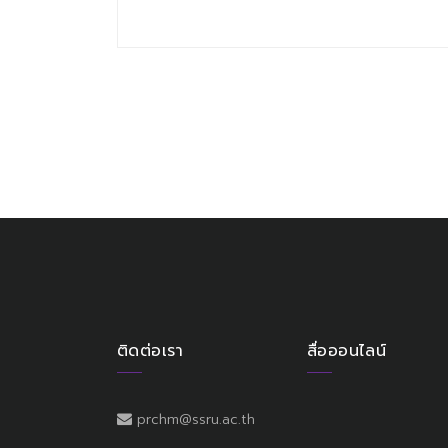
ติดต่อเรา
สื่อออนไลน์
prchm@ssru.ac.th