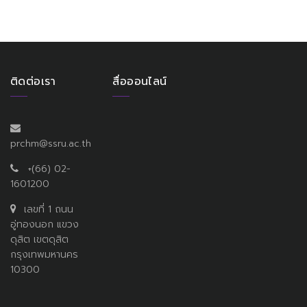
ติดต่อเรา
สื่อออนไลน์
prchm@ssru.ac.th
+(66) 02-
1601200
เลขที่ 1 ถนน
อู่ทองนอก แขวง
ดุสิต เขตดุสิต
กรุงเทพมหานคร
10300