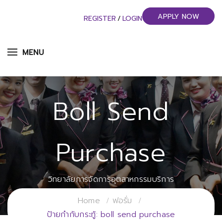
APPLY NOW
REGISTER
/
LOGIN
MENU
Boll Send
Purchase
วิทยาลัยการจัดการอุตสาหกรรมบริการ
มหาวิทยาลัยราชภัฏสวนสุนันทา
Home
ฟอรั่ม
ป้ายกำกับกระทู้: boll send purchase