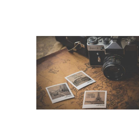
INIMICUS USU
Courses