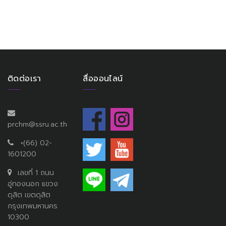
ติดต่อเรา
สื่อออนไลน์
prchm@ssru.ac.th
+(66) 02-
1601200
เลขที่ 1 ถนน
อู่ทองนอก แขวง
ดุสิต เขตดุสิต
กรุงเทพมหานคร
10300