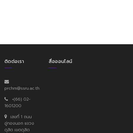
ติดต่อเรา
สื่อออนไลน์
prchm@ssru.ac.th
+(66) 02-
1601200
เลขที่ 1 ถนน
อู่ทองนอก แขวง
ดุสิต เขตดุสิต