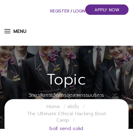
APPLY NOW
REGISTER
/
LOGIN
MENU
Topic
วิทยาลัยการจัดการอุตสาหกรรมบริการ
มหาวิทยาลัยราชภัฏสวนสุนันทา
Home
ฟอรั่ม
The Ultimate Ethical Hacking Boot
Camp
boll send solid