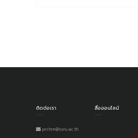
ติดต่อเรา
สื่อออนไลน์
prchm@ssru.ac.th