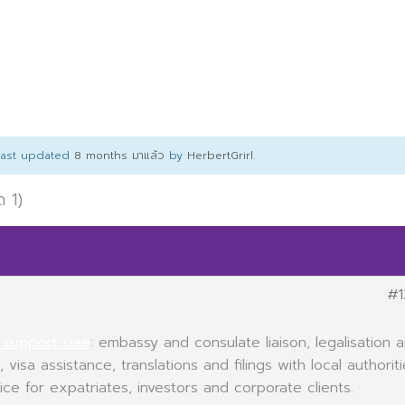
 last updated
8 months มาแล้ว
by
HerbertGrirl
.
ด 1)
#1
 support uae
: embassy and consulate liaison, legalisation 
visa assistance, translations and filings with local authoriti
vice for expatriates, investors and corporate clients.