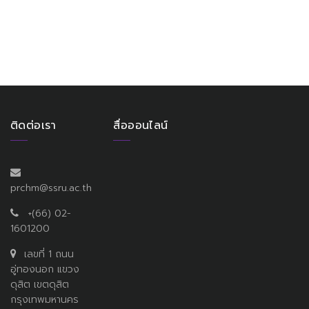
ติดต่อเรา
สื่อออนไลน์
prchm@ssru.ac.th
+(66) 02-
1601200
เลขที่ 1 ถนน
อู่ทองนอก แขวง
ดุสิต เขตดุสิต
กรุงเทพมหานคร