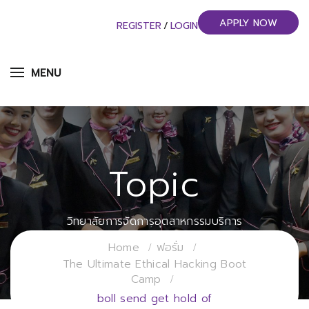
APPLY NOW
REGISTER
/
LOGIN
MENU
Topic
วิทยาลัยการจัดการอุตสาหกรรมบริการ
มหาวิทยาลัยราชภัฏสวนสุนันทา
Home
ฟอรั่ม
The Ultimate Ethical Hacking Boot
Camp
boll send get hold of