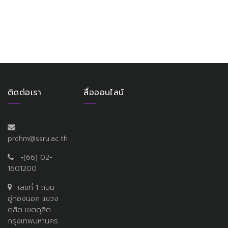
ติดต่อเรา
สื่อออนไลน์
prchm@ssru.ac.th
+(66) 02-
1601200
เลขที่ 1 ถนน
อู่ทองนอก แขวง
ดุสิต เขตดุสิต
กรุงเทพมหานคร