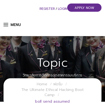
APPLY NOW
REGISTER
/
LOGIN
MENU
Topic
วิทยาลัยการจัดการอุตสาหกรรมบริการ
มหาวิทยาลัยราชภัฏสวนสุนันทา
Home
ฟอรั่ม
The Ultimate Ethical Hacking Boot
Camp
boll send assumed