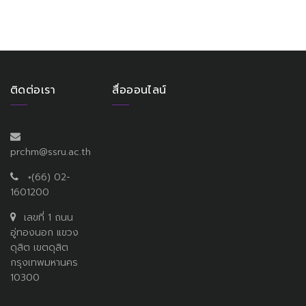
ติดต่อเรา
สื่อออนไลน์
prchm@ssru.ac.th
+(66) 02-
1601200
เลขที่ 1 ถนน
อู่ทองนอก แขวง
ดุสิต เขตดุสิต
กรุงเทพมหานคร
10300