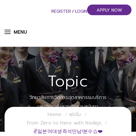
APPLY NOW
REGISTER
/
LOGIN
MENU
Topic
วิทยาลัยการจัดการอุตสาหกรรมบริการ
มหาวิทยาลัยราชภัฏสวนสุนันทา
Home
ฟอรั่ม
From Zero to Hero with Nodejs
✌일본여대생즉석만남!분수쇼❤️