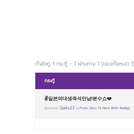
กำลังดู 1 กระทู้ - 1 ผ่านทาง 1 (ของทั้งหมด 1
กระทู้
✌일본여대생즉석만남!분수쇼❤️
Sjaks23
เริ่มต้นโดย:
ใน:
From Zero To Hero With Nodejs