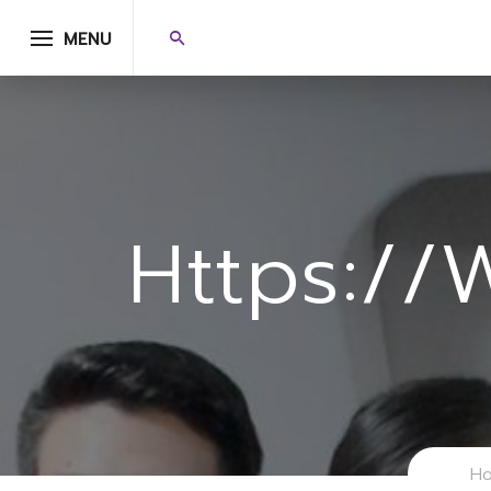
MENU
Https:/
H