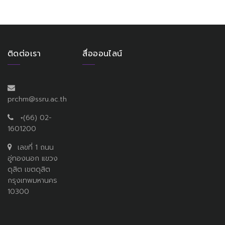
ติดต่อเรา
สื่อออนไลน์
prchm@ssru.ac.th
+(66) 02-
1601200
เลขที่ 1 ถนน
อู่ทองนอก แขวง
ดุสิต เขตดุสิต
กรุงเทพมหานคร
10300