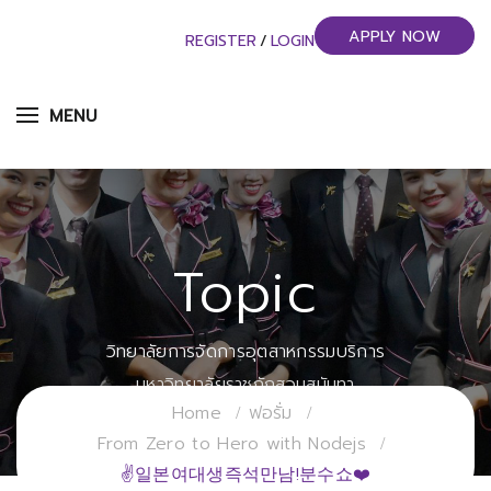
APPLY NOW
REGISTER
/
LOGIN
MENU
Topic
วิทยาลัยการจัดการอุตสาหกรรมบริการ
มหาวิทยาลัยราชภัฏสวนสุนันทา
Home
ฟอรั่ม
From Zero to Hero with Nodejs
✌일본여대생즉석만남!분수쇼❤️