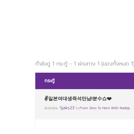
กำลังดู 1 กระทู้ - 1 ผ่านทาง 1 (ของทั้งหมด 1
กระทู้
✌일본여대생즉석만남!분수쇼❤️
Sjaks23
เริ่มต้นโดย:
ใน:
From Zero To Hero With Nodejs