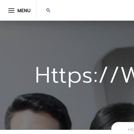
MENU
Https://
H