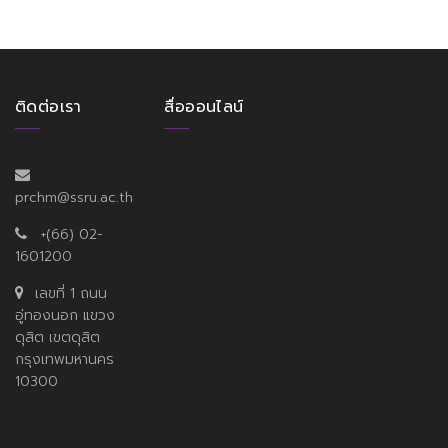
ติดต่อเรา
สื่อออนไลน์
prchm@ssru.ac.th
+(66) 02-
1601200
เลขที่ 1 ถนน
อู่ทองนอก แขวง
ดุสิต เขตดุสิต
กรุงเทพมหานคร
10300