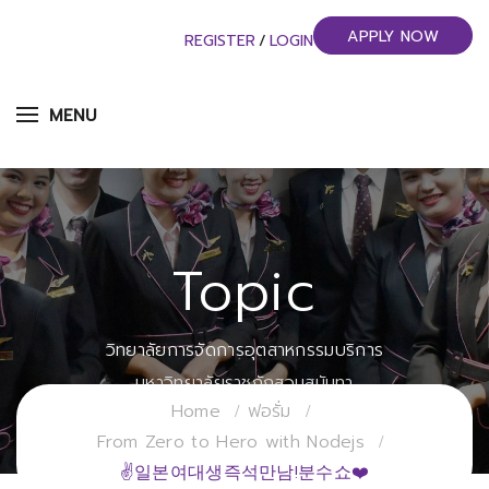
APPLY NOW
REGISTER
/
LOGIN
MENU
Topic
วิทยาลัยการจัดการอุตสาหกรรมบริการ
มหาวิทยาลัยราชภัฏสวนสุนันทา
Home
ฟอรั่ม
From Zero to Hero with Nodejs
✌일본여대생즉석만남!분수쇼❤️