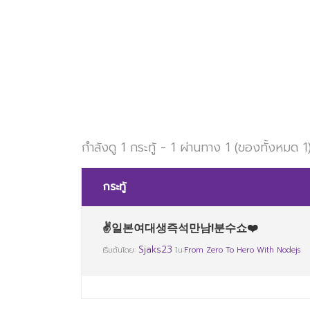
กำลังดู 1 กระทู้ - 1 ผ่านทาง 1 (ของทั้งหมด 1
กระทู้
✌일본여대생즉석만남!분수쇼❤️
Sjaks23
เริ่มต้นโดย:
ใน:
From Zero To Hero With Nodejs