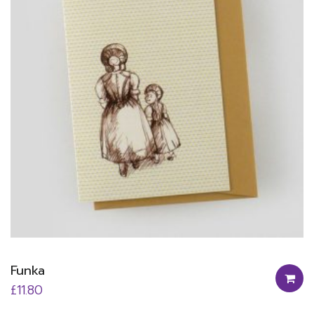
Funka
£
11.80