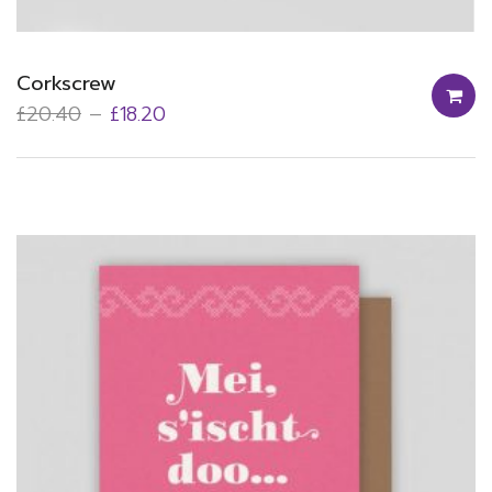
Corkscrew
£
20.40
£
18.20