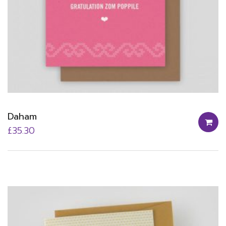
Daham
£
35.30