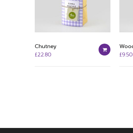
Chutney
Wood
£
22.80
£
9.50