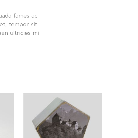
suada fames ac
get, tempor sit
n ultricies mi