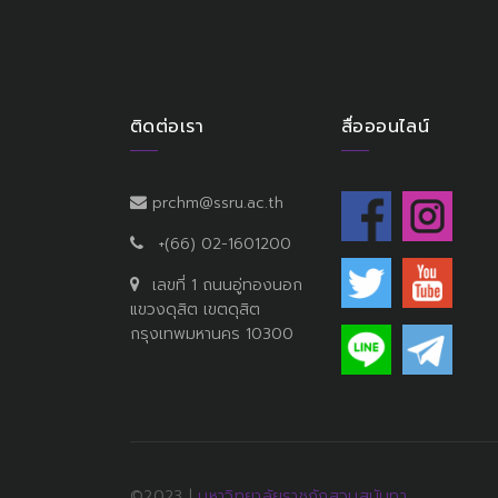
ติดต่อเรา
สื่อออนไลน์
prchm@ssru.ac.th
+(66) 02-1601200
เลขที่ 1 ถนนอู่ทองนอก
แขวงดุสิต เขตดุสิต
กรุงเทพมหานคร 10300
©2023 |
มหาวิทยาลัยราชภัฏสวนสุนันทา.