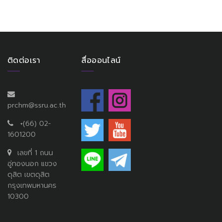
ติดต่อเรา
สื่อออนไลน์
prchm@ssru.ac.th
+(66) 02-
1601200
เลขที่ 1 ถนน
อู่ทองนอก แขวง
ดุสิต เขตดุสิต
กรุงเทพมหานคร
10300