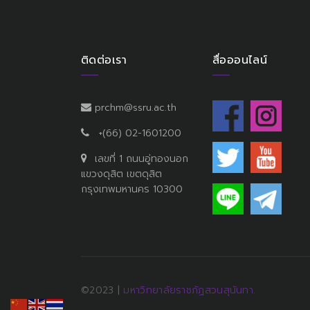
ติดต่อเรา
สื่อออนไลน์
prchm@ssru.ac.th
+(66) 02-1601200
เลขที่ 1 ถนนอู่ทองนอก
แขวงดุสิต เขตดุสิต
กรุงเทพมหานคร 10300
©2023 |
มหาวิทยาลัยราชภัฏสวนสุนันทา.