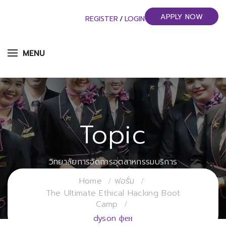
APPLY NOW
REGISTER
/
LOGIN
MENU
Topic
วิทยาลัยการจัดการอุตสาหกรรมบริการ
มหาวิทยาลัยราชภัฏสวนสุนันทา
Home
ฟอรั่ม
The Ultimate Ethical Hacking Boot
Camp
dyson фен