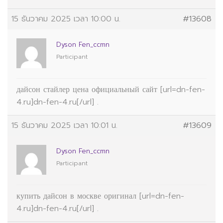
15 ธันวาคม 2025 เวลา 10:00 น.
#13608
Dyson Fen_ccmn
Participant
дайсон стайлер цена официальный сайт [url=dn-fen-
4.ru]dn-fen-4.ru[/url] .
15 ธันวาคม 2025 เวลา 10:01 น.
#13609
Dyson Fen_ccmn
Participant
купить дайсон в москве оригинал [url=dn-fen-
4.ru]dn-fen-4.ru[/url] .