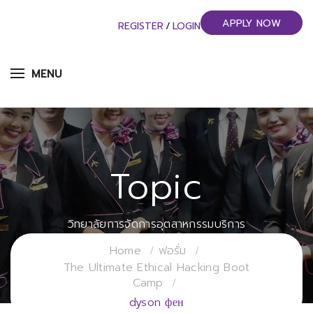
APPLY NOW
REGISTER
/
LOGIN
MENU
Topic
วิทยาลัยการจัดการอุตสาหกรรมบริการ
มหาวิทยาลัยราชภัฏสวนสุนันทา
Home
ฟอรั่ม
The Ultimate Ethical Hacking Boot
Camp
dyson фен