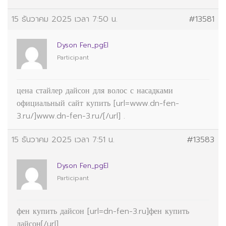
15 ธันวาคม 2025 เวลา 7:50 น.
#13581
Dyson Fen_pgEl
Participant
цена стайлер дайсон для волос с насадками
официальный сайт купить [url=www.dn-fen-
3.ru/]www.dn-fen-3.ru/[/url] .
15 ธันวาคม 2025 เวลา 7:51 น.
#13583
Dyson Fen_pgEl
Participant
фен купить дайсон [url=dn-fen-3.ru]фен купить
дайсон[/url] .